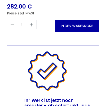
282,00 €
Preise zzgl. MwSt
Produkt Anzahl: Gib den gewünschten
IN DEN WARENKORB
Ihr Werk ist jetzt noch
smarter - ab sofort inkl. juris