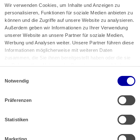
Wir verwenden Cookies, um Inhalte und Anzeigen zu 
personalisieren, Funktionen für soziale Medien anbieten zu 
können und die Zugriffe auf unsere Website zu analysieren. 
Außerdem geben wir Informationen zu Ihrer Verwendung 
unserer Website an unsere Partner für soziale Medien, 
Bundeskanzlerplatz 2
Werbung und Analysen weiter. Unsere Partner führen diese 
53113 Bonn
Informationen möglicherweise mit weiteren Daten 
zusammen, die Sie ihnen bereitgestellt haben oder die sie 
Pressemitteilungen
AGB
|
im Rahmen Ihrer Nutzung der Dienste gesammelt haben.
Impressum
Datenschutz
|
Einwilligungsauswahl
Impressum
 | 
Datenschutz
Notwendig
Präferenzen
Zahlung & Versand
Rücksendungen/Widerrufsbelehrung
Muster Widerrufsformular (PDF)
Statistiken
Remissionsbedingungen für den Handel
Kündigungsformular
Marketing