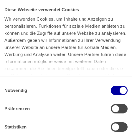
Diese Webseite verwendet Cookies
Wir verwenden Cookies, um Inhalte und Anzeigen zu 
personalisieren, Funktionen für soziale Medien anbieten zu 
können und die Zugriffe auf unsere Website zu analysieren. 
Außerdem geben wir Informationen zu Ihrer Verwendung 
unserer Website an unsere Partner für soziale Medien, 
Bundeskanzlerplatz 2
Werbung und Analysen weiter. Unsere Partner führen diese 
53113 Bonn
Informationen möglicherweise mit weiteren Daten 
zusammen, die Sie ihnen bereitgestellt haben oder die sie 
Pressemitteilungen
AGB
|
im Rahmen Ihrer Nutzung der Dienste gesammelt haben.
Impressum
Datenschutz
|
Einwilligungsauswahl
Impressum
 | 
Datenschutz
Notwendig
Präferenzen
Zahlung & Versand
Rücksendungen/Widerrufsbelehrung
Muster Widerrufsformular (PDF)
Statistiken