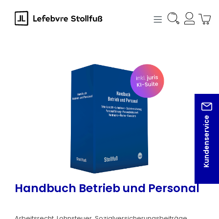
alt springen
Bildergalerie überspringen
Kundenservice
Handbuch Betrieb und Personal
Arbeitsrecht, Lohnsteuer, Sozialversicherungsbeiträge,