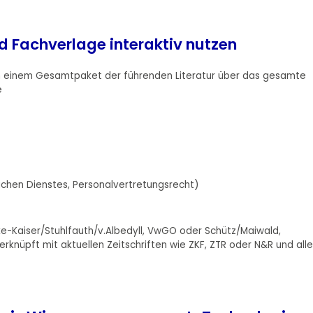
d Fachverlage interaktiv nutzen
 in einem Gesamtpaket der führenden Literatur über das gesamte
e
lichen Dienstes, Personalvertretungsrecht)
e-Kaiser/Stuhlfauth/v.Albedyll, VwGO oder Schütz/Maiwald,
knüpft mit aktuellen Zeitschriften wie ZKF, ZTR oder N&R und all