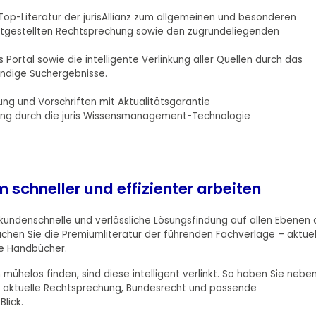
op-Literatur der jurisAllianz zum allgemeinen und besonderen
reitgestellten Rechtsprechung sowie den zugrundeliegenden
s Portal sowie die intelligente Verlinkung aller Quellen durch das
ändige Suchergebnisse.
ung und Vorschriften mit Aktualitätsgarantie
tzung durch die juris Wissensmanagement-Technologie
e
 schneller und effizienter arbeiten
ekundenschnelle und verlässliche Lösungsfindung auf allen Ebenen
chen Sie die Premiumliteratur der führenden Fachverlage – aktuel
e Handbücher.
 mühelos finden, sind diese intelligent verlinkt. So haben Sie nebe
die aktuelle Rechtsprechung, Bundesrecht und passende
lick.