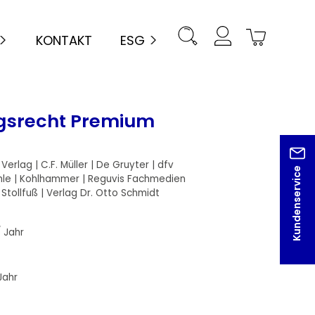
KONTAKT
ESG
ngsrecht Premium
rlag | C.F. Müller | De Gruyter | dfv
Kundenservice
ehle | Kohlhammer | Reguvis Fachmedien
 Stollfuß | Verlag Dr. Otto Schmidt
/ Jahr
Jahr