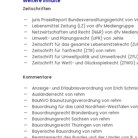
Weitere Inhalte
Zeitschriften
juris PraxisReport Bundesverwaltungsgericht von V
Lebensmittel Zeitung (LZ) von dfv Mediengruppe
Netzwirtschaften und Recht (N&R) von dfv Medie
Umwelt- und Planungsrecht (UPR) von Jehle
Zeitschrift für das gesamte Lebensmittelrecht (Z
Zeitschrift für Tarifrecht (ZTR) von rehm
Zeitschrift für Umweltpolitik und Umweltrecht (Zf
Zeitschrift für Wett- und Glücksspielrecht (ZfWG
Kommentare
Anzeige- und Erlaubnisverordnung von Erich Schmi
Ausländerrecht von rehm
BauNVO Baunutzungsverordnung von rehm
Bauordnung für das Land Nordrhein-Westfalen vo
Bauordnungsrecht Brandenburg von rehm
Bauordnungsrecht Sachsen von rehm
Bauordnungsrecht Thüringen von rehm
Bayerische Bauordnung von rehm
Beamtenrecht des Bundes und der Länder von R. v